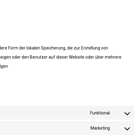
ere Form der lokalen Speicherung, die zur Erstellung von
igen oder den Benutzer auf dieser Website oder über mehrere
lgen.
Funktional
Consent
to
Marketing
Consent
service