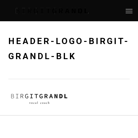
Skip
Menu
Men
to
main
content
HEADER-LOGO-BIRGIT-
GRANDL-BLK